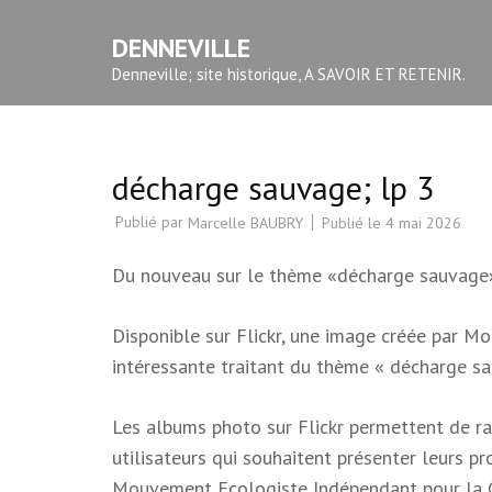
Aller
DENNEVILLE
au
contenu
Denneville; site historique, A SAVOIR ET RETENIR.
(Pressez
Entrée)
décharge sauvage; lp 3
Publié par
Publié le
4 mai 2026
Marcelle BAUBRY
Du nouveau sur le thème «décharge sauvage» 
Disponible sur Flickr, une image créée par 
intéressante traitant du thème « décharge sa
Les albums photo sur Flickr permettent de rac
utilisateurs qui souhaitent présenter leurs p
Mouvement Ecologiste Indépendant pour la Cor