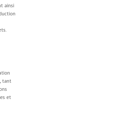
t ainsi
duction
ts.
ation
, tant
ions
les et