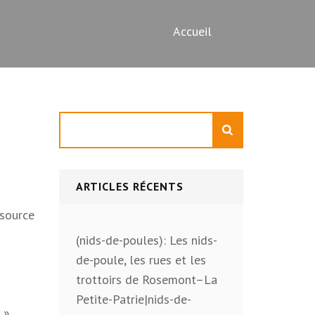
Accueil
Rechercher
ARTICLES RÉCENTS
ssource
(nids-de-poules): Les nids-
de-poule, les rues et les
trottoirs de Rosemont–La
Petite-Patrie|nids-de-
 ».