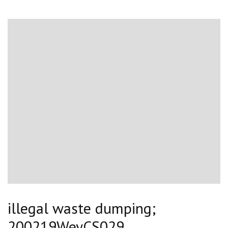
illegal waste dumping;
200219WeyCS029