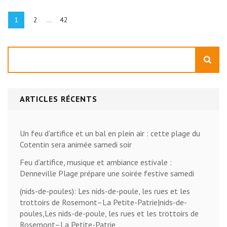
Navigation
des
Page
Page
Page
1
2
…
42
articles
Rechercher
ARTICLES RÉCENTS
Un feu d’artifice et un bal en plein air : cette plage du
Cotentin sera animée samedi soir
Feu d’artifice, musique et ambiance estivale :
Denneville Plage prépare une soirée festive samedi
(nids-de-poules): Les nids-de-poule, les rues et les
trottoirs de Rosemont–La Petite-Patrie|nids-de-
poules,Les nids-de-poule, les rues et les trottoirs de
Rosemont–La Petite-Patrie