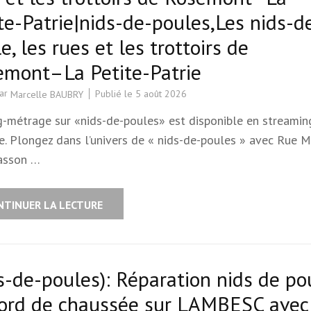
te-Patrie|nids-de-poules,Les nids-d
e, les rues et les trottoirs de
emont–La Petite-Patrie
par
Publié le
5 août 2026
Marcelle BAUBRY
g-métrage sur «nids-de-poules» est disponible en streamin
e. Plongez dans l’univers de « nids-de-poules » avec Rue M
asson …
NTINUER LA LECTURE
s-de-poules): Réparation nids de po
bord de chaussée sur LAMBESC avec