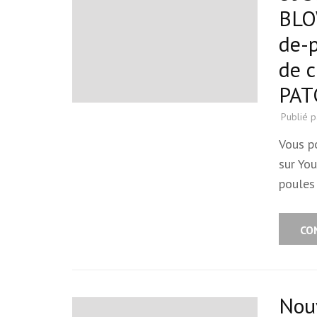
BLO
de-p
de 
PAT
Publié 
Vous p
sur Yo
poules 
CO
Nouv