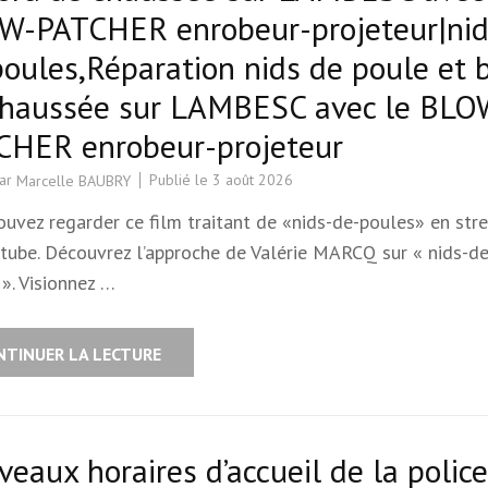
W-PATCHER enrobeur-projeteur|nid
oules,Réparation nids de poule et 
chaussée sur LAMBESC avec le BLO
CHER enrobeur-projeteur
par
Publié le
3 août 2026
Marcelle BAUBRY
ouvez regarder ce film traitant de «nids-de-poules» en str
utube. Découvrez l’approche de Valérie MARCQ sur « nids-de
». Visionnez …
NTINUER LA LECTURE
eaux horaires d’accueil de la police