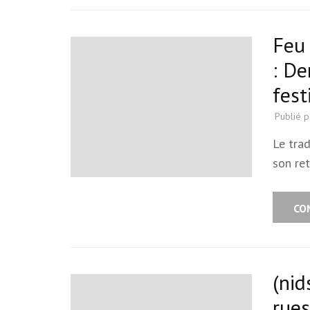
Feu 
: De
fest
Publié 
Le trad
son re
CO
(nid
rues