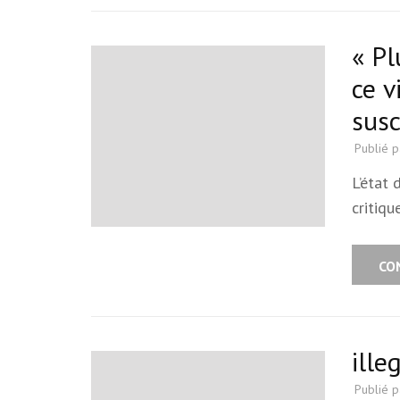
« Pl
ce v
susc
Publié 
L’état 
critiqu
CO
ill
Publié 