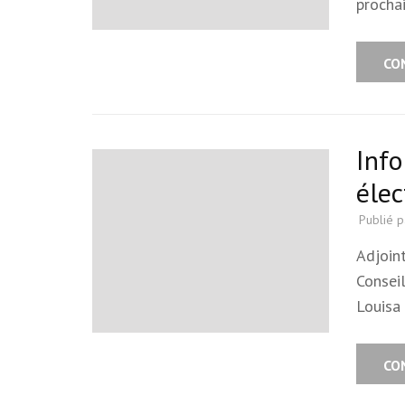
procha
CO
Info
élec
Publié 
Adjoin
Consei
Louisa
CO