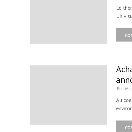
Le thè
Un vis
CO
Acha
ann
Publié 
Au coe
enviro
CO