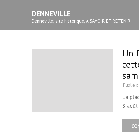
Aller
DENNEVILLE
au
contenu
Denneville; site historique, A SAVOIR ET RETENIR.
(Pressez
Entrée)
Un f
cett
same
Publié 
La pla
8 août
CO