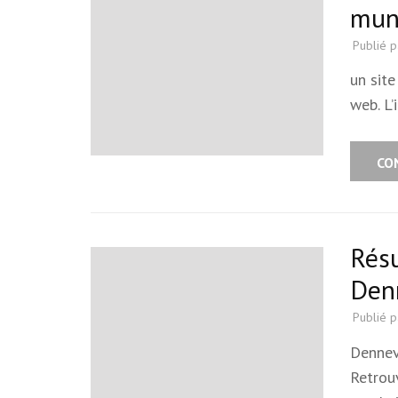
mun
Publié 
un site
web. L’
CO
Résu
Denn
Publié 
Dennev
Retrou