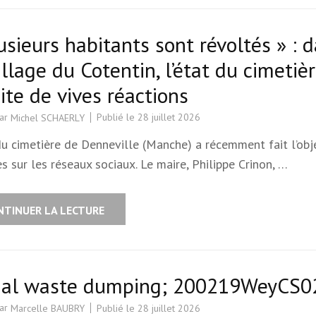
usieurs habitants sont révoltés » : 
illage du Cotentin, l’état du cimetiè
ite de vives réactions
par
Publié le
28 juillet 2026
Michel SCHAERLY
du cimetière de Denneville (Manche) a récemment fait l’obj
es sur les réseaux sociaux. Le maire, Philippe Crinon, …
NTINUER LA LECTURE
egal waste dumping; 200219WeyCS0
par
Publié le
28 juillet 2026
Marcelle BAUBRY