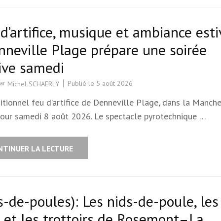
d’artifice, musique et ambiance esti
nneville Plage prépare une soirée
ive samedi
par
Publié le
5 août 2026
Michel SCHAERLY
itionnel feu d’artifice de Denneville Plage, dans la Manche
tour samedi 8 août 2026. Le spectacle pyrotechnique …
NTINUER LA LECTURE
s-de-poules): Les nids-de-poule, les
 et les trottoirs de Rosemont–La