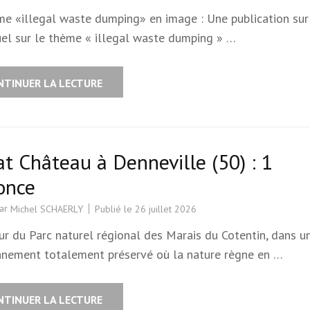
me «illegal waste dumping» en image : Une publication sur 
uel sur le thème « illegal waste dumping » …
NTINUER LA LECTURE
t Château à Denneville (50) : 1
once
par
Publié le
26 juillet 2026
Michel SCHAERLY
ur du Parc naturel régional des Marais du Cotentin, dans u
nnement totalement préservé où la nature règne en …
NTINUER LA LECTURE