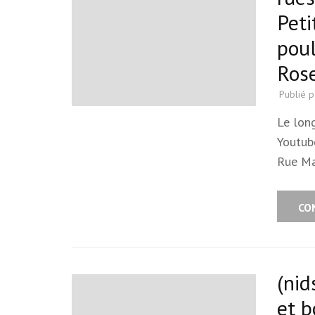
Peti
poul
Ros
Publié 
Le lon
Youtub
Rue M
CO
(nid
et 