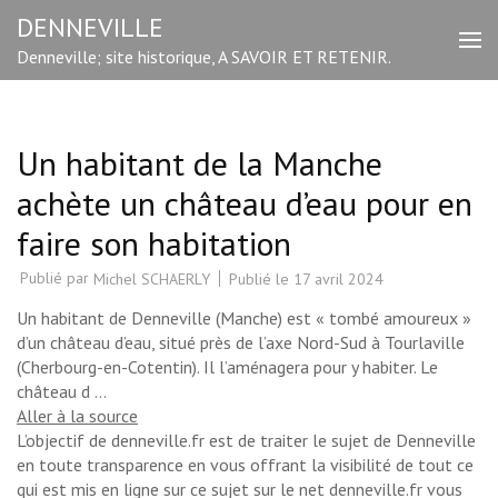
Aller
DENNEVILLE
au
Denneville; site historique, A SAVOIR ET RETENIR.
contenu
(Pressez
Entrée)
Un habitant de la Manche
achète un château d’eau pour en
faire son habitation
Publié par
Publié le
17 avril 2024
Michel SCHAERLY
Un habitant de Denneville (Manche) est « tombé amoureux »
d’un château d’eau, situé près de l’axe Nord-Sud à Tourlaville
(Cherbourg-en-Cotentin). Il l’aménagera pour y habiter. Le
château d …
Aller à la source
L’objectif de denneville.fr est de traiter le sujet de Denneville
en toute transparence en vous offrant la visibilité de tout ce
qui est mis en ligne sur ce sujet sur le net denneville.fr vous