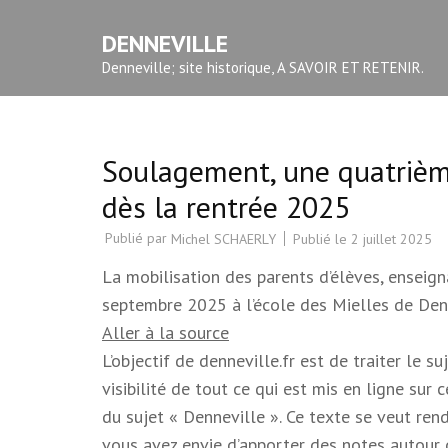
Aller
DENNEVILLE
au
contenu
Denneville; site historique, A SAVOIR ET RETENIR.
(Pressez
Entrée)
Soulagement, une quatrième
dès la rentrée 2025
Publié par
Publié le
2 juillet 2025
Michel SCHAERLY
La mobilisation des parents d’élèves, enseign
septembre 2025 à l’école des Mielles de Denn
Aller à la source
L’objectif de denneville.fr est de traiter le 
visibilité de tout ce qui est mis en ligne sur 
du sujet « Denneville ». Ce texte se veut ren
vous avez envie d’apporter des notes autour d