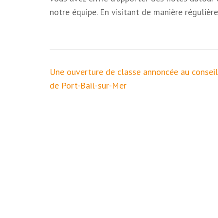
notre équipe. En visitant de manière réguliè
Navigation
Une ouverture de classe annoncée au conseil
de
de Port-Bail-sur-Mer
l’article