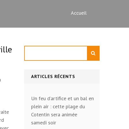
Accueil
ille
Rechercher
ARTICLES RÉCENTS
n
Un feu d’artifice et un bal en
plein air : cette plage du
raite
Cotentin sera animée
rd
samedi soir
 avec