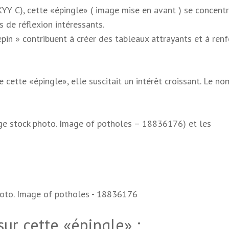
KYY C), cette «épingle» ( image mise en avant ) se concentr
 de réflexion intéressants.
epin » contribuent à créer des tableaux attrayants et à renf
 cette «épingle», elle suscitait un intérêt croissant. Le n
age stock photo. Image of potholes – 18836176) et les
ur cette «épingle» :