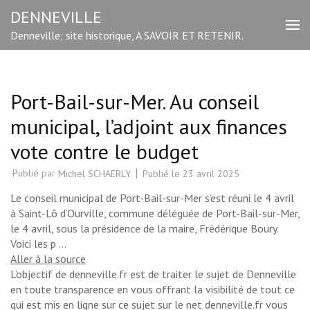
Aller
DENNEVILLE
au
Denneville; site historique, A SAVOIR ET RETENIR.
contenu
(Pressez
Entrée)
Port-Bail-sur-Mer. Au conseil
municipal, l’adjoint aux finances
vote contre le budget
Publié par
Publié le
23 avril 2025
Michel SCHAERLY
Le conseil municipal de Port-Bail-sur-Mer s’est réuni le 4 avril
à Saint-Lô d’Ourville, commune déléguée de Port-Bail-sur-Mer,
le 4 avril, sous la présidence de la maire, Frédérique Boury.
Voici les p …
Aller à la source
L’objectif de denneville.fr est de traiter le sujet de Denneville
en toute transparence en vous offrant la visibilité de tout ce
qui est mis en ligne sur ce sujet sur le net denneville.fr vous