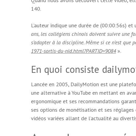
Quand nous avons découvert cette vidéo, elle
140.
L’auteur indique une durée de (00:00:56s) et u
ans, les collégiens chinois doivent suivre une f
s’adapter à la discipline. Même si ce n’est que
1971-sortis-du-nid.html?PARTID=9084
».
En quoi consiste dailymo
Lancée en 2005, DailyMotion est une platefo
une alternative à YouTube en mettant en avan
ergonomique et ses recommandations garantis
ses options de monétisation et ses réglages d
vidéos variées allant de l’actualité au divert