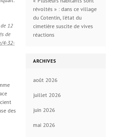
iquait:
« Plusieurs habitants sont
révoltés » : dans ce village
du Cotentin, l’état du
 de 12
cimetière suscite de vives
és de
réactions
v/4-32-
ARCHIVES
août 2026
comme
ace
juillet 2026
cient
juin 2026
use des
mai 2026