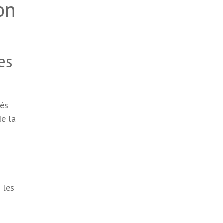
on
es
tés
de la
 les