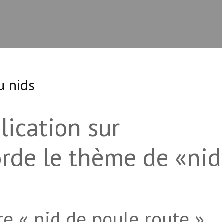
u nids
lication sur
rde le thème de «nid
e « nid de poule route »