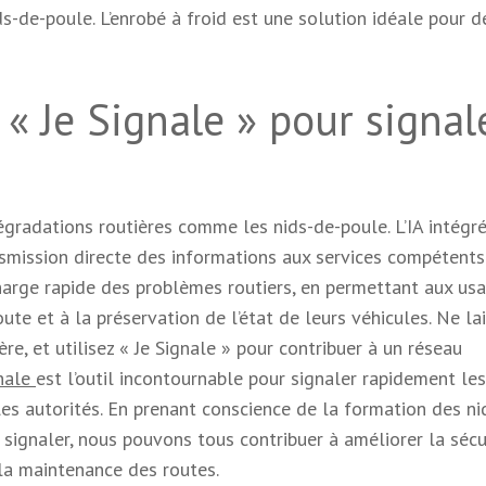
ds-de-poule. L’enrobé à froid est une solution idéale pour d
n « Je Signale » pour signal
dégradations routières comme les nids-de-poule. L’IA intégr
ansmission directe des informations aux services compétents
charge rapide des problèmes routiers, en permettant aux us
oute et à la préservation de l’état de leurs véhicules. Ne la
ère, et utilisez « Je Signale » pour contribuer à un réseau
gnale
est l’outil incontournable pour signaler rapidement les
r les autorités. En prenant conscience de la formation des ni
signaler, nous pouvons tous contribuer à améliorer la sécu
 la maintenance des routes.