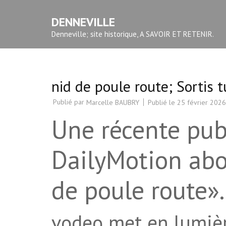
Aller
DENNEVILLE
au
contenu
Denneville; site historique, A SAVOIR ET RETENIR.
(Pressez
Entrée)
nid de poule route; Sortis t
Publié par
Publié le
25 février 2026
Marcelle BAUBRY
Une récente pub
DailyMotion abo
de poule route».
vodeo met en lumièr