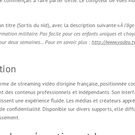
 commençait à faire parler d’elle. Le compteur de vues ind
n titre (Sortis du nid), avec la description suivante:«
À l’âge
ormation militaire. Pas facile pour ces enfants uniques et choy
 pour deux semaines… Pour en savoir plus :
http://www.vodeo.t
tion
rme de streaming vidéo d’origine française, positionnée 
t des contenus professionnels et indépendants. Son interf
sent une expérience fluide. Les médias et créateurs appré
e confidentialité. Disponible sur divers supports, elle diff
issement.