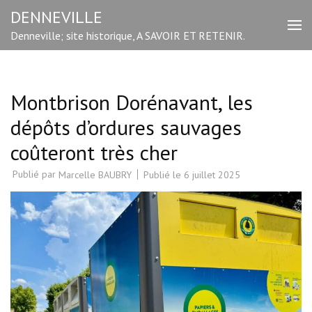
Aller
DENNEVILLE
au
Denneville; site historique, A SAVOIR ET RETENIR.
contenu
(Pressez
Entrée)
Montbrison Dorénavant, les
dépôts d’ordures sauvages
coûteront très cher
Publié par
Publié le
6 juillet 2025
Marcelle BAUBRY