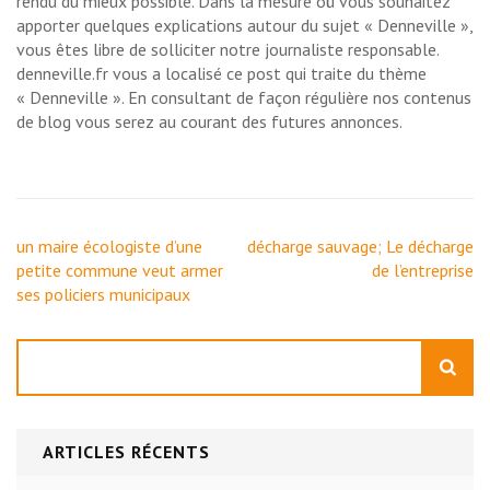
rendu du mieux possible. Dans la mesure où vous souhaitez
apporter quelques explications autour du sujet « Denneville »,
vous êtes libre de solliciter notre journaliste responsable.
denneville.fr vous a localisé ce post qui traite du thème
« Denneville ». En consultant de façon régulière nos contenus
de blog vous serez au courant des futures annonces.
Navigation
un maire écologiste d’une
décharge sauvage; Le décharge
de
petite commune veut armer
de l’entreprise
l’article
ses policiers municipaux
Rechercher
ARTICLES RÉCENTS