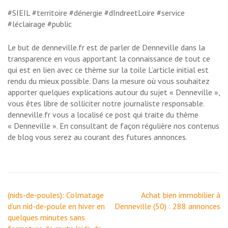
#SIEIL #territoire #dénergie #dIndreetLoire #service
#léclairage #public
Le but de denneville.fr est de parler de Denneville dans la
transparence en vous apportant la connaissance de tout ce
qui est en lien avec ce thème sur la toile L’article initial est
rendu du mieux possible. Dans la mesure où vous souhaitez
apporter quelques explications autour du sujet « Denneville »,
vous êtes libre de solliciter notre journaliste responsable.
denneville.fr vous a localisé ce post qui traite du thème
« Denneville ». En consultant de façon régulière nos contenus
de blog vous serez au courant des futures annonces.
Navigation
(nids-de-poules): Colmatage
Achat bien immobilier à
de
d’un nid-de-poule en hiver en
Denneville (50) : 288 annonces
l’article
quelques minutes sans