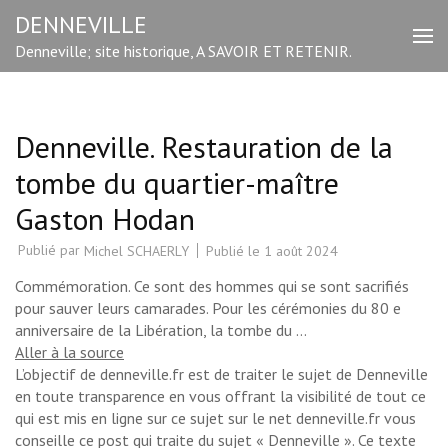
Aller
DENNEVILLE
au
Denneville; site historique, A SAVOIR ET RETENIR.
contenu
(Pressez
Entrée)
Denneville. Restauration de la
tombe du quartier-maître
Gaston Hodan
Publié par
Publié le
1 août 2024
Michel SCHAERLY
Commémoration. Ce sont des hommes qui se sont sacrifiés
pour sauver leurs camarades. Pour les cérémonies du 80 e
anniversaire de la Libération, la tombe du …
Aller à la source
L’objectif de denneville.fr est de traiter le sujet de Denneville
en toute transparence en vous offrant la visibilité de tout ce
qui est mis en ligne sur ce sujet sur le net denneville.fr vous
conseille ce post qui traite du sujet « Denneville ». Ce texte