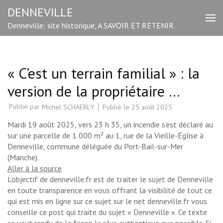
Aller
DENNEVILLE
au
Denneville; site historique, A SAVOIR ET RETENIR.
contenu
(Pressez
Entrée)
« C’est un terrain familial » : la
version de la propriétaire …
Publié par
Publié le
25 août 2025
Michel SCHAERLY
Mardi 19 août 2025, vers 23 h 35, un incendie s’est déclaré au
sur une parcelle de 1 000 m² au 1, rue de la Vieille-Église à
Denneville, commune déléguée du Port-Bail-sur-Mer
(Manche).
Aller à la source
L’objectif de denneville.fr est de traiter le sujet de Denneville
en toute transparence en vous offrant la visibilité de tout ce
qui est mis en ligne sur ce sujet sur le net denneville.fr vous
conseille ce post qui traite du sujet « Denneville ». Ce texte