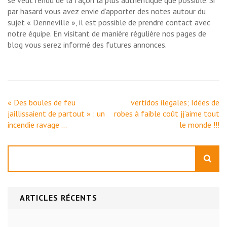
se veut rendu de la façon la plus authentique que possible. Si
par hasard vous avez envie d’apporter des notes autour du
sujet « Denneville », il est possible de prendre contact avec
notre équipe. En visitant de manière régulière nos pages de
blog vous serez informé des futures annonces.
Navigation
« Des boules de feu
vertidos ilegales; Idées de
de
jaillissaient de partout » : un
robes à faible coût jj’aime tout
l’article
incendie ravage …
le monde !!!
Rechercher
ARTICLES RÉCENTS