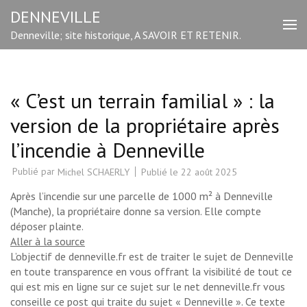
Aller
DENNEVILLE
au
Denneville; site historique, A SAVOIR ET RETENIR.
contenu
(Pressez
Entrée)
« C’est un terrain familial » : la
version de la propriétaire après
l’incendie à Denneville
Publié par
Publié le
22 août 2025
Michel SCHAERLY
Après l’incendie sur une parcelle de 1000 m² à Denneville
(Manche), la propriétaire donne sa version. Elle compte
déposer plainte.
Aller à la source
L’objectif de denneville.fr est de traiter le sujet de Denneville
en toute transparence en vous offrant la visibilité de tout ce
qui est mis en ligne sur ce sujet sur le net denneville.fr vous
conseille ce post qui traite du sujet « Denneville ». Ce texte