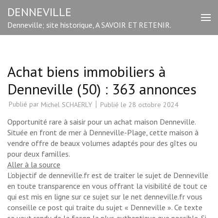
Aller
DENNEVILLE
au
Denneville; site historique, A SAVOIR ET RETENIR.
contenu
(Pressez
Entrée)
Achat biens immobiliers à
Denneville (50) : 363 annonces
Publié par
Publié le
28 octobre 2024
Michel SCHAERLY
Opportunité rare à saisir pour un achat maison Denneville.
Située en front de mer à Denneville-Plage, cette maison à
vendre offre de beaux volumes adaptés pour des gîtes ou
pour deux familles.
Aller à la source
L’objectif de denneville.fr est de traiter le sujet de Denneville
en toute transparence en vous offrant la visibilité de tout ce
qui est mis en ligne sur ce sujet sur le net denneville.fr vous
conseille ce post qui traite du sujet « Denneville ». Ce texte