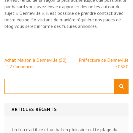
se veut rendu de la façon la plus authentique que possible. Si
par hasard vous avez envie d’apporter des notes autour du
sujet « Denneville », il est possible de prendre contact avec
notre équipe. En visitant de manière régulière nos pages de
blog vous serez informé des futures annonces.
Navigation
Achat Maison à Denneville (50)
Préfecture de Denneville
de
: 127 annonces
50580
l’article
Rechercher
ARTICLES RÉCENTS
Un feu d’artifice et un bal en plein air : cette plage du