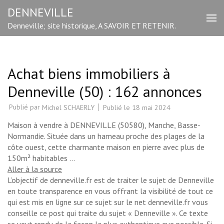
Aller
DENNEVILLE
au
Denneville; site historique, A SAVOIR ET RETENIR.
contenu
(Pressez
Entrée)
Achat biens immobiliers à
Denneville (50) : 162 annonces
Publié par
Publié le
18 mai 2024
Michel SCHAERLY
Maison à vendre à DENNEVILLE (50580), Manche, Basse-
Normandie. Située dans un hameau proche des plages de la
côte ouest, cette charmante maison en pierre avec plus de
150m² habitables …
Aller à la source
L’objectif de denneville.fr est de traiter le sujet de Denneville
en toute transparence en vous offrant la visibilité de tout ce
qui est mis en ligne sur ce sujet sur le net denneville.fr vous
conseille ce post qui traite du sujet « Denneville ». Ce texte