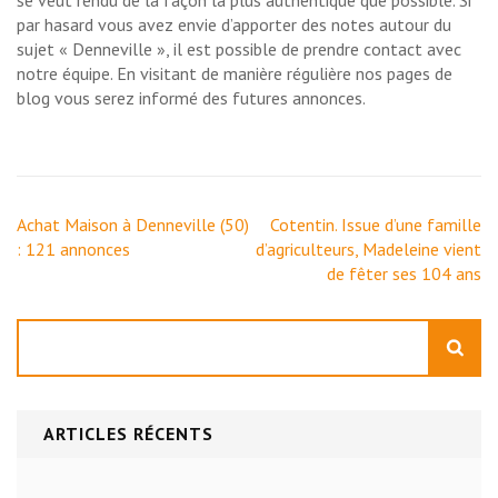
se veut rendu de la façon la plus authentique que possible. Si
par hasard vous avez envie d’apporter des notes autour du
sujet « Denneville », il est possible de prendre contact avec
notre équipe. En visitant de manière régulière nos pages de
blog vous serez informé des futures annonces.
Navigation
Achat Maison à Denneville (50)
Cotentin. Issue d’une famille
de
: 121 annonces
d’agriculteurs, Madeleine vient
l’article
de fêter ses 104 ans
Rechercher
ARTICLES RÉCENTS